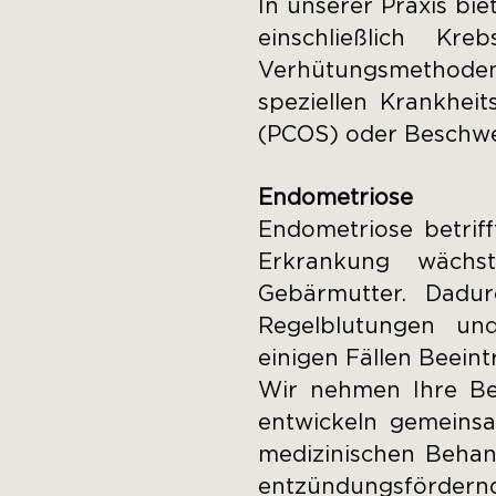
In unserer Praxis bi
einschließlich Kr
Verhütungsmethoden
speziellen Krankhei
(PCOS) oder Beschw
Endometriose
Endometriose betriff
Erkrankung wächst
Gebärmutter. Dadu
Regelblutungen und
einigen Fällen Beeint
Wir nehmen Ihre Bes
entwickeln gemeinsa
medizinischen Behan
entzündungsförder