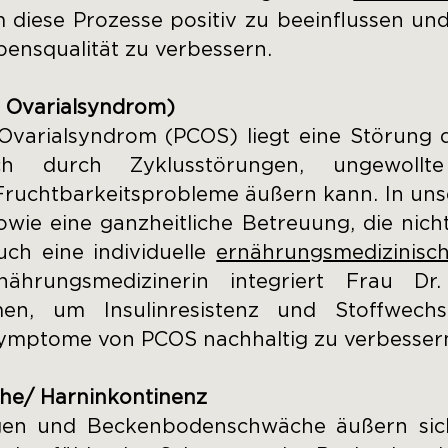
 diese Prozesse positiv zu beeinflussen u
bensqualität zu verbessern.
s Ovarialsyndrom)
Ovarialsyndrom (PCOS) liegt eine Störung
ch durch Zyklusstörungen, ungewollte
 Fruchtbarkeitsprobleme äußern kann. In unse
sowie eine ganzheitliche Betreuung, die ni
uch eine individuelle
ernährungsmedizinisc
rnährungsmedizinerin integriert Frau Dr
en, um Insulinresistenz und Stoffwechs
Symptome von PCOS nachhaltig zu verbesser
e/ Harninkontinenz
en und Beckenbodenschwäche äußern sic