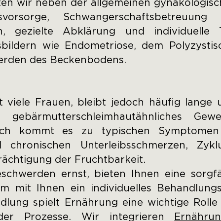
eten wir neben der allgemeinen gynäkologi
ebsvorsorge, Schwangerschaftsbetreuu
, gezielte Abklärung und individuelle 
tsbildern wie Endometriose, dem Polyzysti
erden des Beckenbodens.
t viele Frauen, bleibt jedoch häufig lange 
 gebärmutterschleimhautähnliches Ge
rch kommt es zu typischen Symptomen
 chronischen Unterleibsschmerzen, Zyk
rächtigung der Fruchtbarkeit.
chwerden ernst, bieten Ihnen eine sorgfä
m mit Ihnen ein individuelles Behandlun
dlung spielt Ernährung eine wichtige Rolle
nder Prozesse. Wir integrieren
Ernährun