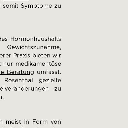
nd somit Symptome zu
 des Hormonhaushalts
 Gewichtszunahme,
rer Praxis bieten wir
cht nur medikamentöse
he Beratung
umfasst.
. Rosenthal gezielte
elveränderungen zu
n.
h meist in Form von