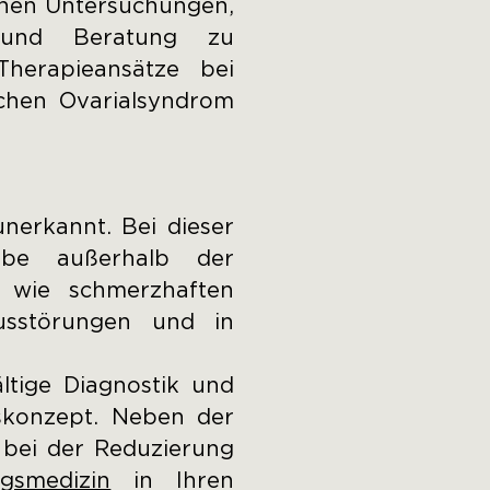
schen Untersuchungen,
ng und Beratung zu
Therapieansätze bei
schen Ovarialsyndrom
unerkannt. Bei dieser
webe außerhalb der
 wie schmerzhaften
lusstörungen und in
ltige Diagnostik und
gskonzept. Neben der
 bei der Reduzierung
gsmedizin
in Ihren