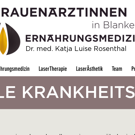
Dr. med. Katja Luise Rosenthal
ährungsmedizin
LaserTherapie
LaserÄsthetik
Team
P
LE KRANKHEIT