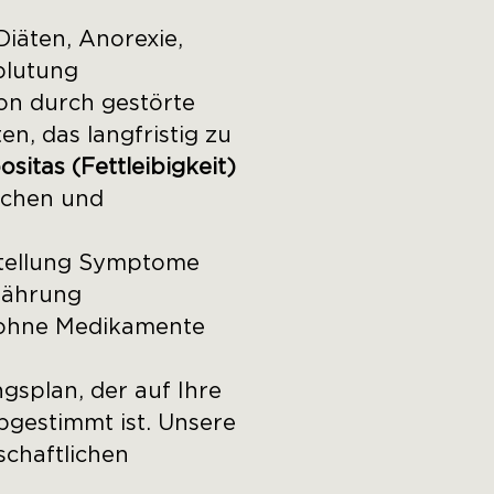
iäten, Anorexie,
blutung
ion durch gestörte
, das langfristig zu
ositas (Fettleibigkeit)
schen und
tellung Symptome
nährung
r ohne Medikamente
gsplan, der auf Ihre
gestimmt ist. Unsere
schaftlichen