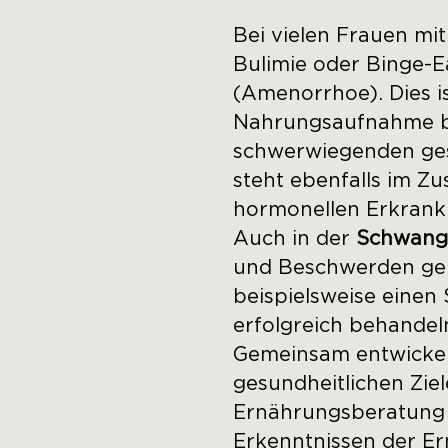
Bei vielen Frauen mi
Bulimie oder Binge-
(Amenorrhoe). Dies i
Nahrungsaufnahme bz
schwerwiegenden ges
steht ebenfalls im 
hormonellen Erkrank
Auch in der
Schwang
und Beschwerden gel
beispielsweise eine
erfolgreich behandel
Gemeinsam entwickeln
gesundheitlichen Zi
Ernährungsberatung b
Erkenntnissen der E