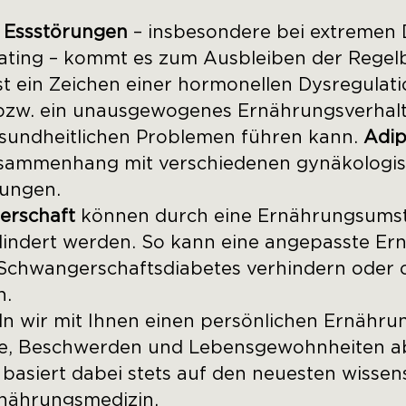
t
Essstörungen
– insbesondere bei extremen D
Eating – kommt es zum Ausbleiben der Regel
st ein Zeichen einer hormonellen Dysregulat
w. ein unausgewogenes Ernährungsverhalten
undheitlichen Problemen führen kann.
Adip
Zusammenhang mit verschiedenen gynäkologi
ungen.
erschaft
können durch eine Ernährungsums
indert werden. So kann eine angepasste Er
n Schwangerschaftsdiabetes verhindern ode
n.
 wir mit Ihnen einen persönlichen Ernährun
ele, Beschwerden und Lebensgewohnheiten ab
asiert dabei stets auf den neuesten wissen
rnährungsmedizin.