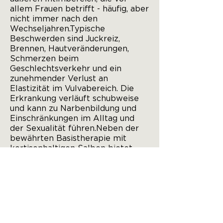
allem Frauen betrifft - häufig, aber
nicht immer nach den
Wechseljahren.
Typische
Beschwerden sind Juckreiz,
Brennen, Hautveränderungen,
Schmerzen beim
Geschlechtsverkehr und ein
zunehmender Verlust an
Elastizität im Vulvabereich. Die
Erkrankung verläuft schubweise
und kann zu Narbenbildung und
Einschränkungen im Alltag und
der Sexualität führen.
Neben der
bewährten Basistherapie mit
kortisonhaltigen Salben bietet
unsere Frauenarztpraxis die
Möglichkeit einer begleitenden
Lasertherapie, um die
Lebensqualität nachhaltig zu
verbessern.
ÜBERSICHT LASERTHERAPIE