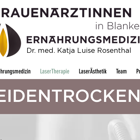
Dr. med. Katja Luise Rosenthal
ährungsmedizin
LaserTherapie
LaserÄsthetik
Team
P
EIDENTROCKEN