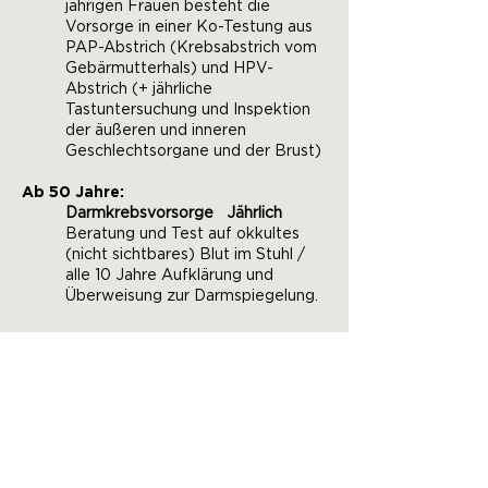
jährigen Frauen besteht die
Vorsorge in einer Ko-Testung aus
PAP-Abstrich (Krebsabstrich vom
Gebärmutterhals) und HPV-
Abstrich (+ jährliche
Tastuntersuchung und Inspektion
der äußeren und inneren
Geschlechtsorgane und der Brust)
Ab 50 Jahre:
Darmkrebsvorsorge Jährlich
Beratung und Test auf okkultes
(nicht sichtbares) Blut im Stuhl /
alle 10 Jahre Aufklärung und
Überweisung zur Darmspiegelung.
Erweiterte Leistungen (sogenannte
IGeL-Leistungen)
Die sogenannten IGel-Leistungen
(individuelle Gesundheitsleistungen) sind
erweiterte Untersuchungen, die nicht
von den Krankenkassen übernommen
werden. Insgesamt handelt es sich um