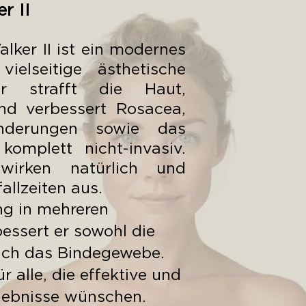
r II
ker II ist ein modernes
ielseitige ästhetische
r strafft die Haut,
und verbessert Rosacea,
nderungen sowie das
omplett nicht-invasiv.
wirken natürlich und
llzeiten aus.
ng in mehreren
essert er sowohl die
auch das Bindegewebe.
ür alle, die effektive und
gebnisse wünschen.