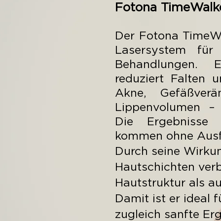
Fotona TimeWalke
Der Fotona TimeWal
Lasersystem für v
Behandlungen. E
reduziert Falten 
Akne, Gefäßverä
Lippenvolumen – k
Die Ergebnisse 
kommen ohne Ausfa
Durch seine Wirku
Hautschichten verb
Hautstruktur als 
Damit ist er ideal f
zugleich sanfte Er