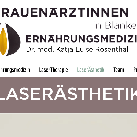
Dr. med. Katja Luise Rosenthal
ährungsmedizin
LaserTherapie
LaserÄsthetik
Team
P
LASERÄSTHETI