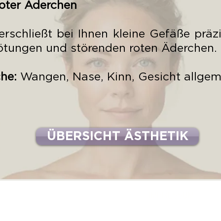
roter Äderchen
erschließt bei Ihnen kleine Gefäße prä
rötungen und störenden roten Äderchen.
che:
Wangen, Nase, Kinn, Gesicht allgem
ÜBERSICHT ÄSTHETIK
© 2026 by Dr. Katja Rosenthal
IMPRESSUM