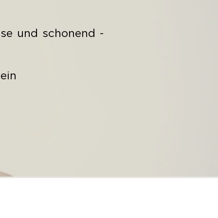
zise und schonend -
ein