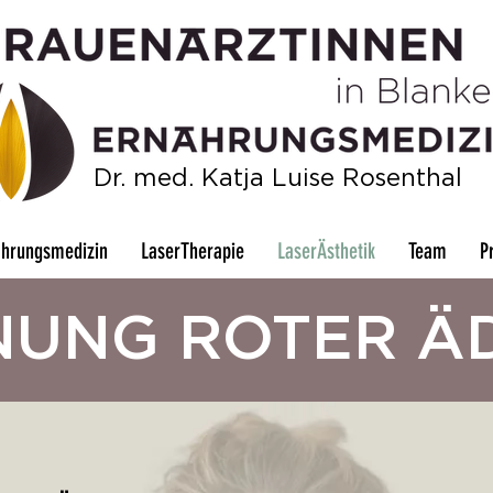
Dr. med. Katja Luise Rosenthal
ährungsmedizin
LaserTherapie
LaserÄsthetik
Team
P
NUNG ROTER Ä